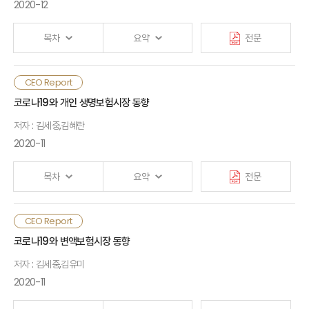
가치관과 소비행태 변화, 비대면·디지털 소비문화 확산 등
2020-12
영업환경 변화로 인해 기존의 상품 및 모집방식은 소비자 수요
Ⅲ. 보험산업 과제
반영 및 규제 준수 측면에서 한계가 드러남
목차
요약
전문
보험회사는 포화된 시장에서 경쟁이 심화되는 가운데 강력한
내부통제제도 부재와 단기실적 압박 등으로 고위험·저수익 상품을
일본에서 1990년 이후 발생한 자산 거품 붕괴 등의 영향으로
CEO Report
반복적으로 출시하고 있음. 이는 향후 기업의 장래이익을 훼손하고
Ⅰ. 일본 생명보험회사 파산 원인
1997년 4월부터 2001년 3월까지 7개 중소형 생명보험회사가
코로나19와 개인 생명보험시장 동향
소비자와의 분쟁으로 이어질 가능성이 있음. 모집과정에서는
파산함
모집수수료 다과에 따른 모집인의 상품편향과 상품설계 시 예상치
저자 : 김세중,김혜란
Ⅱ. 일본 생명보험회사 파산 사례
못한 환경 변화로 보험금 지급분쟁 발생 가능성이 존재함.
파산 원인은 첫째, 정부나 생명보험업계 모두 ALM에 대한 이해
2020-11
비전속채널의 영향력 확대는 수수료 과열 경쟁을 촉발하고,
없이 정책 목표와 경영 목표를 추구하여 자산 거품기에 높은
Ⅲ. 일본 생명보험산업에 대한 교훈
소비자에게도 부정적 영향을 미칠 가능성이 있음. 특히, 최근에는
예정이율을 보장하는 저축성보험이 급성장했고, 자산 거품 붕괴
목차
요약
전문
시장지배력을 갖춘 플랫폼 기업의 금융업 진출로 영업환경
이후 이차역마진이 대규모로 발생하였기 때문임. 정부는 금융
지형변화가 예상되고 있음. 회사 간 상품차별화도 미미한 수준으로
자유화, 국제화, 고령화에 대응하는 차원에서 생명보험업계에
Ⅳ. 참고문헌
대다수 소비자들은 보험금 지급과정에 도달해서야 효용을
저축기능 강화 및 주식 투자 확대를 통한 자산운용수익률 제고를
코로나19가 재확산될 경우 코로나19 확산이 개인 생명보험시장에
CEO Report
체감하는 등 고객경험이 제한적이며 계약유지 단계에서 차별적인
요구하였고, 중소형 생명보험회사의 경우 사망보험시장 포화와
Ⅰ. 검토 배경
미치는 영향이 심화될 수 있기 때문에 코로나19 확산 시기인
코로나19와 변액보험시장 동향
서비스 제공이 이루어지지 못하고 있음. 한편, 비대면 소비가
만성적인 비차손 상황을 높은 예정이율의 저축성보험으로
2020년 상반기 개인 생명보험시장 동향을 살펴볼 필요가 있다. 본
확대되고 있음에도 불구하고 보험은 타 금융산업과는 달리 상품의
타개하려고 하였음
저자 : 김세중,김유미
보고서는 2020년 상반기 개인 생명보험 보험료 및 해지율 추이,
Ⅱ. 개인 생명보험 보험료 및 해지율 추이
특성 및 가입절차의 복잡성 등으로 일부 상품을 제외 하고는
판매채널 등을 살펴봄으로써 코로나19의 직접적인 영향과
2020-11
둘째, 자산운용 능력이 크게 부족했고 위험관리도 실패하였기
비대면채널 활용도가 여전히 저조한 실정임
간접적인 영향이 어떠했는가를 살펴보도록 한다.
때문임. 자산 거품기에 저축성보험 특성에 부합되게 자산을
Ⅲ. 시사점