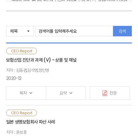
결제망 연계를 검증 중인 카드업권에 비해 보험업권의 검증 단계는
상대적으로 초기에 머물러 있음. 이러한 상황에서 보험회사가
스테이블코인을 활용하기 위해서는 현행 법·제도상의 제약 요인을 명확히
Ⅰ. 검토배경
인식하고, 규제 환경의 변화 속도에 맞추어 단계적으로 대응 방안을 검토할
검색
필요가 있음.
Ⅱ. 주요국 스테이블코인 제도화 동향 및 특징
단기적으로는 지수형 보험과 토큰화 자산 정산 등의 영역에서 시범사업을
CEO Report
통한 탐색을 추진하고, 중기적으로는 법제화 진전에 따른 결제수단의
Ⅲ. 스테이블코인의 주요 특징
다변화에 대비하여야 함. 감독정책적 차원에서는 스테이블코인의 법적
보험산업 진단과 과제 (Ⅴ) - 상품 및 채널
지위 명확화, 보험업법상 허용 범위의 재검토, 지급여력제도(K-ICS)의
저자 : 김동겸,김석영,정인영
Ⅳ. 스테이블코인 기반 보험서비스 해외 사례
보완, 스마트 컨트랙트 기반 보험금 지급의 법적 유효성 정비 등 제도적
2020-12
기반이 선행되어야 함
Ⅴ. 보험산업 과제
디지털자산 생태계는 기술·운영·거버넌스 역량이 종합적으로 요구되는
목차
요약
전문
영역이므로, 보험회사는 스테이블코인을 둘러싼 규제 환경 변화에
· 참고문헌
선제적으로 대응할 수 있도록 기술적 역량과 내부 전문성을 단계적으로
축적해 나가야 할 것임
그 동안 보험산업은 다양한 위험에 대비할 수 있는 상품을
CEO Report
Ⅰ. 보험영업 환경
소비자에게 공급함으로써 사회안전망 역할을 수행해 왔으며, 그
일본 생명보험회사 파산 사례
과정에서 모집채널은 보험회사와 소비자를 연결하는 중요한
저자 : 윤성훈
역할을 담당함. 최근 성장동력 저하와 수익성 악화, 소비자의
Ⅱ. 보험산업 진단