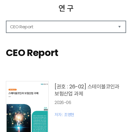
연 구
CEO Report
연구보고서
CEO Report
CEO Report
CEO Brief
영상자료
발간 보고서 리스트
[권호 : 26-02] 스테이블코인과
보험산업 과제
2026-06
저자 : 조영현