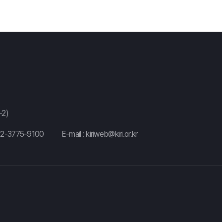
2)
02-3775-9100
E-mail :
kiriweb@kiri.or.kr