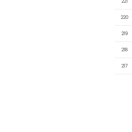
221
220
219
218
217