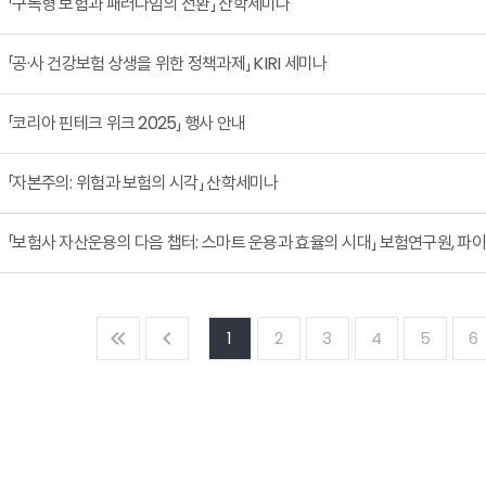
「구독형 보험과 패러다임의 전환」 산학세미나
「공·사 건강보험 상생을 위한 정책과제」 KIRI 세미나
「코리아 핀테크 위크 2025」 행사 안내
「자본주의: 위험과 보험의 시각」 산학세미나
「보험사 자산운용의 다음 챕터: 스마트 운용과 효율의 시대」 보험연구원, 
1
2
3
4
5
6