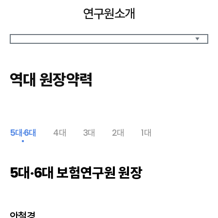
연구원소개
원장인사말
원장약력
역대 원장약력
역대 원장약력
설립목적 / 연혁
CI소개
연구원 조직
연구사업
5대·6대
4대
3대
2대
1대
찾아오시는길
5대·6대 보험연구원 원장
안철경