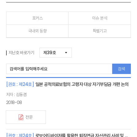
포커스
이슈 분석
국내외 동향
특별기고
지난호 바로가기
검색
[권호 : 제24호]
일본 공적의료보험의 고령자 대상 자기부담금 개편 논의
저자 : 김동겸
2018-08
전문
[권호 : 제24호]
로보어드바이저를 활용한 퇴직연금 자산관리 사례 및 시사점