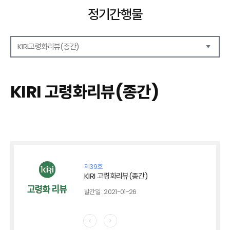
정기간행물
KIRI고령화리뷰(종간)
해외보험리포트
보험산업전망
KIRI 고령화리뷰(종간)
보험금융연구
KIRI 리포트
KIRI 고령화리뷰
포커스(종간)
이슈 분석(종간)
해외 학술연구 분석(종간)
제39호
국내외동향(종간)
KIRI 고령화리뷰(종간)
특별기고(종간)
발간일 : 2021-01-26
고령화리뷰 모음집(종간)
테마진단(종간)
KIRI 보험법리뷰