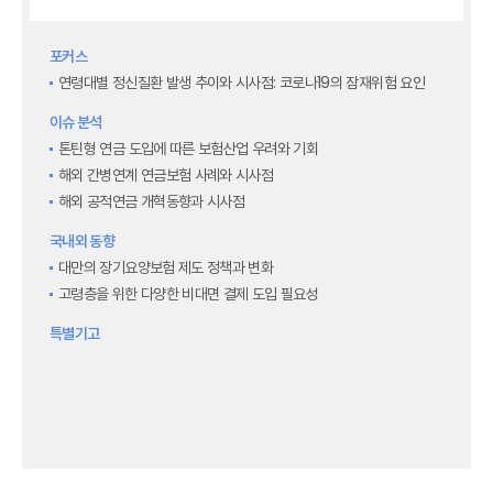
최신보험정보
최신 해외보험연구동향
포커스
연차보고서
연령대별 정신질환 발생 추이와 시사점: 코로나19의 잠재위험 요인
보험총서
보험동향(종간)
이슈 분석
해외 보험동향(종간)
톤틴형 연금 도입에 따른 보험산업 우려와 기회
보험회사 재무분석(종간)
해외 간병연계 연금보험 사례와 시사점
주간 해외보험동향(종간)
해외 공적연금 개혁동향과 시사점
해외보험금융동향(종간)
국내외 동향
대만의 장기요양보험 제도 정책과 변화
고령층을 위한 다양한 비대면 결제 도입 필요성
특별기고