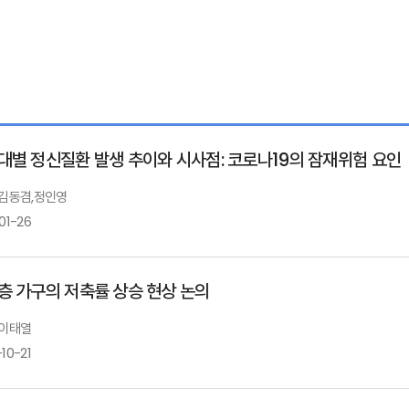
대별 정신질환 발생 추이와 시사점: 코로나19의 잠재위험 요인
: 김동겸,정인영
01-26
층 가구의 저축률 상승 현상 논의
 이태열
10-21