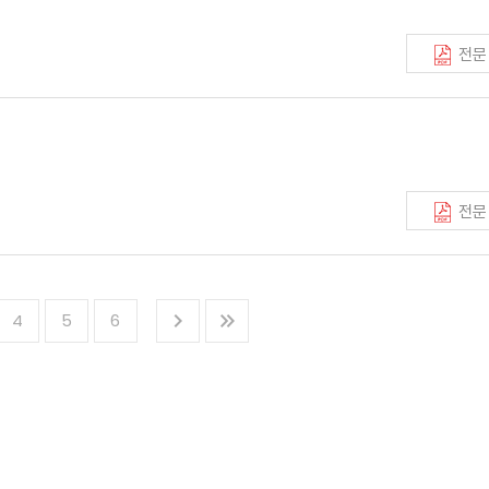
전문
전문
4
5
6