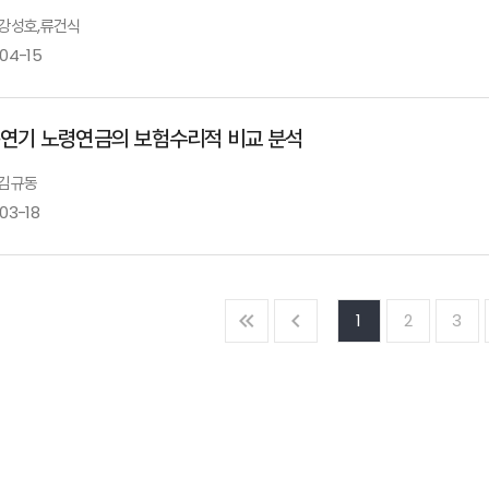
: 강성호,류건식
-04-15
·연기 노령연금의 보험수리적 비교 분석
 김규동
03-18
1
2
3