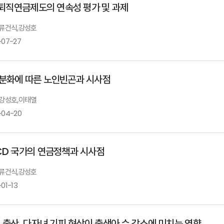
P 퇴직연금제도의 연속성 평가 및 과제
: 류건식,강성호
-07-27
분화에 따른 노인빈곤과 시사점
: 강성호,이태열
-04-20
CD 국가의 연금정책과 시사점
: 류건식,강성호
01-13
, 출산, 다자녀 기피 현상이 출생아 수 감소에 미치는 영향