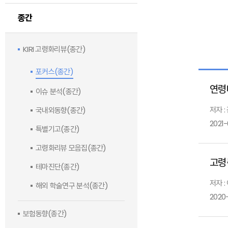
종간
KIRI 고령화리뷰(종간)
포커스(종간)
연령
이슈 분석(종간)
저자 
국내외동향(종간)
2021-
특별기고(종간)
고령화리뷰 모음집(종간)
고령
테마진단(종간)
저자 :
해외 학술연구 분석(종간)
2020-
보험동향(종간)