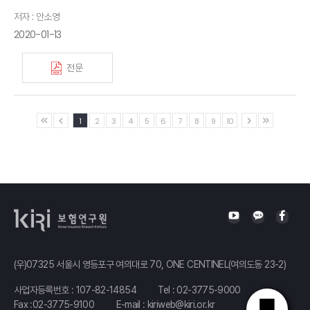
저자 : 안소영
2020-01-13
전문
1
2
3
4
5
6
7
8
9
10
(우)07325 서울시 영등포구 여의대로 70, ONE CENTINEL(여의도동 23-2)
사업자등록번호 : 107-82-14854
Tel :
02-3775-9000
Fax :02-3775-9100
E-mail :
kiriweb@kiri.or.kr