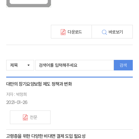
최신보험정보
최신 해외보험연구동향
연차보고서
보험총서
다운로드
바로보기
보험동향(종간)
해외 보험동향(종간)
보험회사 재무분석(종간)
주간 해외보험동향(종간)
해외보험금융동향(종간)
검색
대만의 장기요양보험 제도 정책과 변화
저자 : 박정희
2021-01-26
전문
고령층을 위한 다양한 비대면 결제 도입 필요성