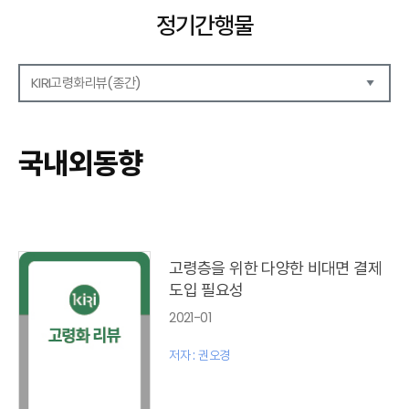
정기간행물
KIRI고령화리뷰(종간)
해외보험리포트
보험산업전망
국내외동향
보험금융연구
KIRI 리포트
KIRI 고령화리뷰
포커스(종간)
이슈 분석(종간)
고령층을 위한 다양한 비대면 결제
해외 학술연구 분석(종간)
도입 필요성
국내외동향(종간)
2021-01
특별기고(종간)
고령화리뷰 모음집(종간)
저자 : 권오경
테마진단(종간)
KIRI 보험법리뷰