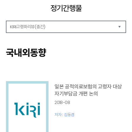
정기간행물
KIRI고령화리뷰(종간)
해외보험리포트
보험산업전망
국내외동향
보험금융연구
KIRI 리포트
KIRI 고령화리뷰
포커스(종간)
이슈 분석(종간)
일본 공적의료보험의 고령자 대상
해외 학술연구 분석(종간)
자기부담금 개편 논의
국내외동향(종간)
2018-08
특별기고(종간)
고령화리뷰 모음집(종간)
저자 : 김동겸
테마진단(종간)
KIRI 보험법리뷰