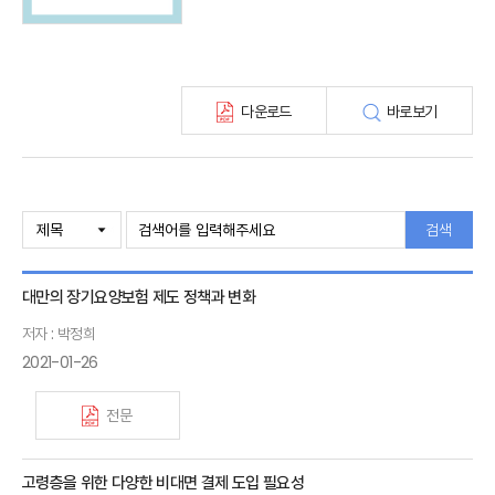
최신보험정보
최신 해외보험연구동향
연차보고서
보험총서
다운로드
바로보기
보험동향(종간)
해외 보험동향(종간)
보험회사 재무분석(종간)
주간 해외보험동향(종간)
해외보험금융동향(종간)
검색
대만의 장기요양보험 제도 정책과 변화
저자 : 박정희
2021-01-26
전문
고령층을 위한 다양한 비대면 결제 도입 필요성