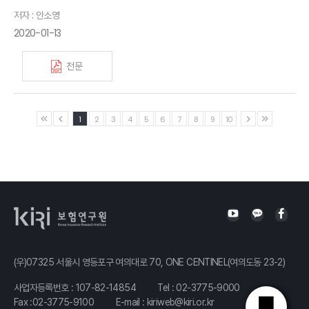
저자 : 안소영
2020-01-13
전문
1
2
3
4
5
6
7
8
9
10
(우)07325 서울시 영등포구 여의대로 70, ONE CENTINEL(여의도동 23-2)
사업자등록번호 : 107-82-14854
Tel :
02-3775-9000
Fax :02-3775-9100
E-mail :
kiriweb@kiri.or.kr