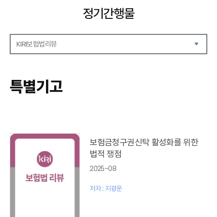
정기간행물
KIRI보험법리뷰
해외보험리포트
보험산업전망
특별기고
보험금융연구
KIRI 리포트
KIRI 고령화리뷰
KIRI 보험법리뷰
포커스
보험금청구권신탁 활성화를 위한
이슈 분석
법적 쟁점
특별기고
2025-08
보험법 동향
최신보험정보
저자 : 지광운
최신 해외보험연구동향
연차보고서