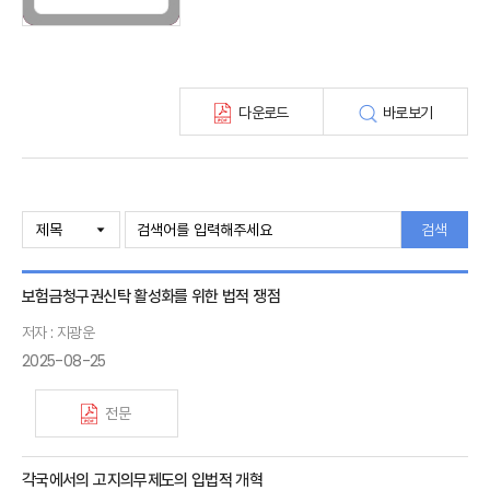
보험총서
보험동향(종간)
해외 보험동향(종간)
보험회사 재무분석(종간)
다운로드
바로보기
주간 해외보험동향(종간)
해외보험금융동향(종간)
검색
보험금청구권신탁 활성화를 위한 법적 쟁점
저자 : 지광운
2025-08-25
전문
각국에서의 고지의무제도의 입법적 개혁