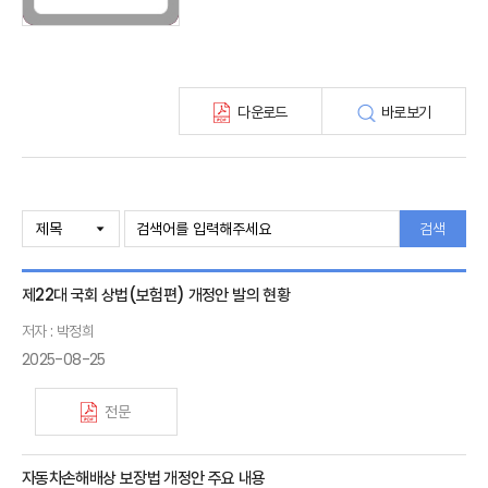
보험총서
보험동향(종간)
해외 보험동향(종간)
보험회사 재무분석(종간)
다운로드
바로보기
주간 해외보험동향(종간)
해외보험금융동향(종간)
검색
제22대 국회 상법(보험편) 개정안 발의 현황
저자 : 박정희
2025-08-25
전문
자동차손해배상 보장법 개정안 주요 내용