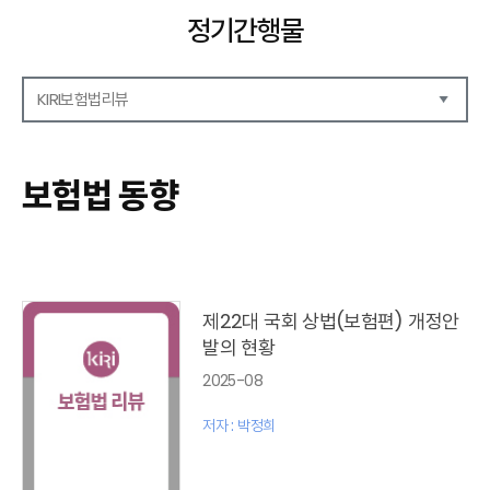
정기간행물
KIRI보험법리뷰
해외보험리포트
보험산업전망
보험법 동향
보험금융연구
KIRI 리포트
KIRI 고령화리뷰
KIRI 보험법리뷰
포커스
제22대 국회 상법(보험편) 개정안
이슈 분석
발의 현황
특별기고
2025-08
보험법 동향
최신보험정보
저자 : 박정희
최신 해외보험연구동향
연차보고서