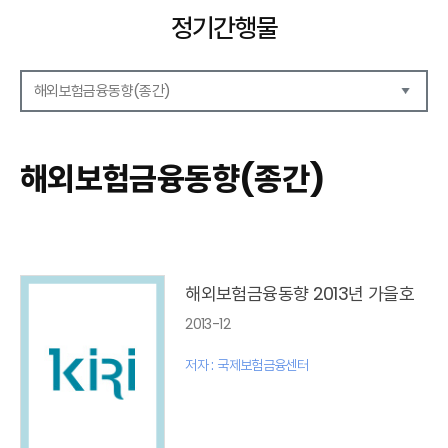
정기간행물
해외보험금융동향(종간)
해외보험리포트
보험산업전망
해외보험금융동향(종간)
보험금융연구
KIRI 리포트
KIRI 고령화리뷰
KIRI 보험법리뷰
최신보험정보
최신 해외보험연구동향
해외보험금융동향 2013년 가을호
연차보고서
2013-12
보험총서
보험동향(종간)
저자 : 국제보험금융센터
해외 보험동향(종간)
보험회사 재무분석(종간)
주간 해외보험동향(종간)