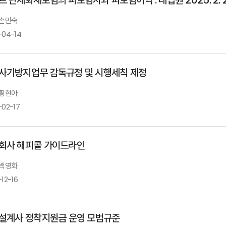
 손민숙
-04-14
사기방지업무 감독규정 및 시행세칙 제정
 황현아
-02-17
회사 해피콜 가이드라인
 백영화
12-16
 설계사 정착지원금 운영 모범규준