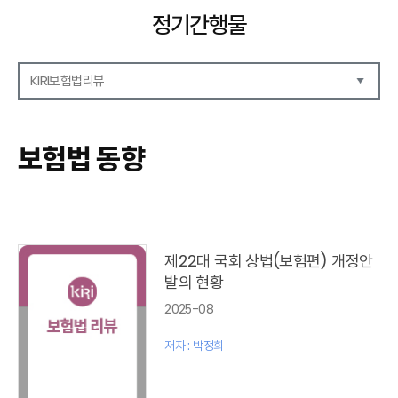
정기간행물
KIRI보험법리뷰
해외보험리포트
보험산업전망
보험법 동향
보험금융연구
KIRI 리포트
KIRI 고령화리뷰
KIRI 보험법리뷰
포커스
제22대 국회 상법(보험편) 개정안
이슈 분석
발의 현황
특별기고
2025-08
보험법 동향
최신보험정보
저자 : 박정희
최신 해외보험연구동향
연차보고서