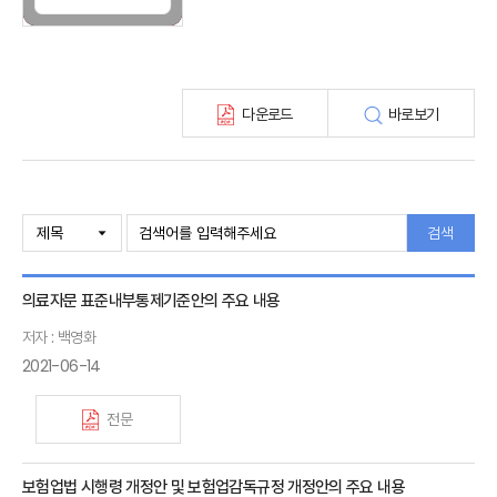
보험총서
보험동향(종간)
해외 보험동향(종간)
보험회사 재무분석(종간)
다운로드
바로보기
주간 해외보험동향(종간)
해외보험금융동향(종간)
검색
의료자문 표준내부통제기준안의 주요 내용
저자 : 백영화
2021-06-14
전문
보험업법 시행령 개정안 및 보험업감독규정 개정안의 주요 내용