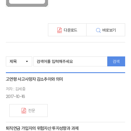
최신보험정보
최신 해외보험연구동향
연차보고서
보험총서
다운로드
바로보기
보험동향(종간)
해외 보험동향(종간)
보험회사 재무분석(종간)
주간 해외보험동향(종간)
해외보험금융동향(종간)
검색
고연령 사고사망자 감소추이와 의미
저자 : 김세중
2017-10-16
전문
퇴직연금 가입자의 위험자산 투자성향과 과제