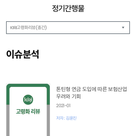
정기간행물
KIRI고령화리뷰(종간)
해외보험리포트
보험산업전망
이슈분석
보험금융연구
KIRI 리포트
KIRI 고령화리뷰
포커스(종간)
이슈 분석(종간)
톤틴형 연금 도입에 따른 보험산업
해외 학술연구 분석(종간)
우려와 기회
국내외동향(종간)
2021-01
특별기고(종간)
고령화리뷰 모음집(종간)
저자 : 김윤진
테마진단(종간)
KIRI 보험법리뷰