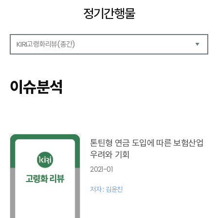
정기간행물
KIRI고령화리뷰(종간)
해외보험리포트
보험산업전망
이슈분석
보험금융연구
KIRI 리포트
KIRI 고령화리뷰
포커스(종간)
이슈 분석(종간)
톤틴형 연금 도입에 따른 보험산업
해외 학술연구 분석(종간)
우려와 기회
국내외동향(종간)
2021-01
특별기고(종간)
고령화리뷰 모음집(종간)
저자 : 김윤진
테마진단(종간)
KIRI 보험법리뷰