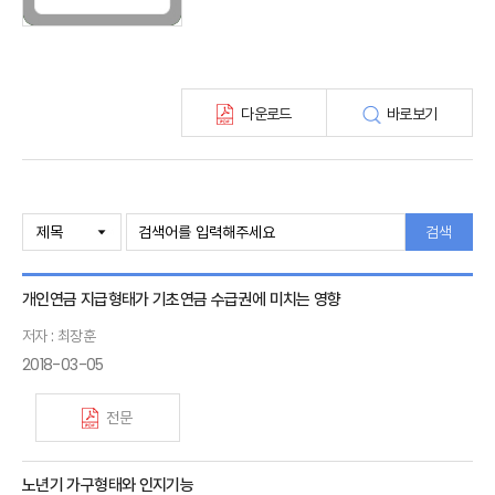
최신보험정보
최신 해외보험연구동향
연차보고서
보험총서
다운로드
바로보기
보험동향(종간)
해외 보험동향(종간)
보험회사 재무분석(종간)
주간 해외보험동향(종간)
해외보험금융동향(종간)
검색
개인연금 지급형태가 기초연금 수급권에 미치는 영향
저자 : 최장훈
2018-03-05
전문
노년기 가구형태와 인지기능