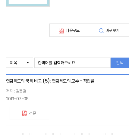
KIRI 고령화리뷰
KIRI 보험법리뷰
최신보험정보
최신 해외보험연구동향
다운로드
바로보기
연차보고서
보험총서
보험동향(종간)
해외 보험동향(종간)
보험회사 재무분석(종간)
검색
주간 해외보험동향(종간)
해외보험금융동향(종간)
연금제도의 국제 비교 (5): 연금제도의 모수 - 적립률
저자 : 김동겸
2013-07-08
전문