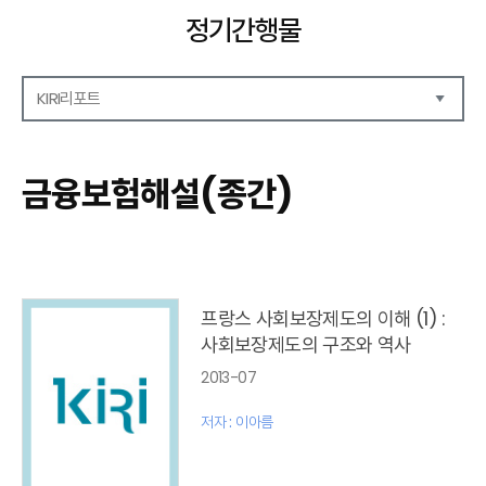
정기간행물
KIRI리포트
해외보험리포트
보험산업전망
금융보험해설(종간)
보험금융연구
KIRI 리포트
포커스
이슈 분석
글로벌 이슈
프랑스 사회보장제도의 이해 (1) :
금융시장 주요지표
사회보장제도의 구조와 역사
리포트 모음집(종간)
2013-07
해외학술연구 분석(종간)
금융보험해설(종간)
저자 : 이아름
국내금융뉴스(종간)
해외금융뉴스(종간)