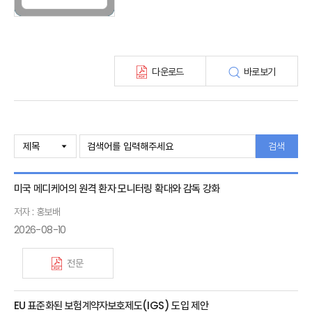
KIRI 고령화리뷰
KIRI 보험법리뷰
최신보험정보
최신 해외보험연구동향
다운로드
바로보기
연차보고서
보험총서
보험동향(종간)
해외 보험동향(종간)
보험회사 재무분석(종간)
검색
주간 해외보험동향(종간)
해외보험금융동향(종간)
미국 메디케어의 원격 환자 모니터링 확대와 감독 강화
저자 : 홍보배
2026-08-10
전문
EU 표준화된 보험계약자보호제도(IGS) 도입 제안