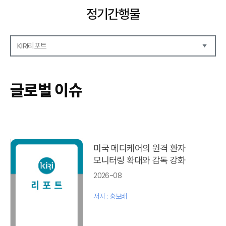
정기간행물
KIRI리포트
해외보험리포트
보험산업전망
글로벌 이슈
보험금융연구
KIRI 리포트
포커스
이슈 분석
글로벌 이슈
미국 메디케어의 원격 환자
금융시장 주요지표
모니터링 확대와 감독 강화
리포트 모음집(종간)
2026-08
해외학술연구 분석(종간)
금융보험해설(종간)
저자 : 홍보배
국내금융뉴스(종간)
해외금융뉴스(종간)