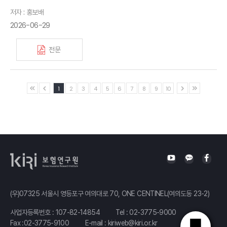
저자 : 홍보배
2026-06-29
전문
1
2
3
4
5
6
7
8
9
10
(우)07325 서울시 영등포구 여의대로 70, ONE CENTINEL(여의도동 23-2)
사업자등록번호 : 107-82-14854
Tel :
02-3775-9000
Fax :02-3775-9100
E-mail :
kiriweb@kiri.or.kr