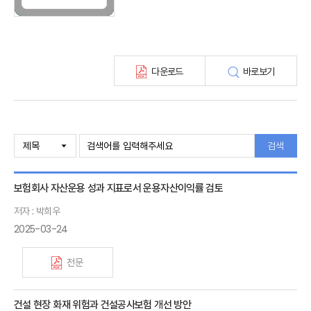
KIRI 고령화리뷰
KIRI 보험법리뷰
최신보험정보
최신 해외보험연구동향
다운로드
바로보기
연차보고서
보험총서
보험동향(종간)
해외 보험동향(종간)
보험회사 재무분석(종간)
검색
주간 해외보험동향(종간)
해외보험금융동향(종간)
보험회사 자산운용 성과 지표로서 운용자산이익률 검토
저자 : 박희우
2025-03-24
전문
건설 현장 화재 위험과 건설공사보험 개선 방안