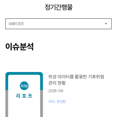
정기간행물
KIRI리포트
해외보험리포트
보험산업전망
이슈분석
보험금융연구
KIRI 리포트
포커스
이슈 분석
글로벌 이슈
위성 데이터를 활용한 기후위험
금융시장 주요지표
관리 현황
리포트 모음집(종간)
2026-08
해외학술연구 분석(종간)
금융보험해설(종간)
저자 : 한진현
국내금융뉴스(종간)
해외금융뉴스(종간)