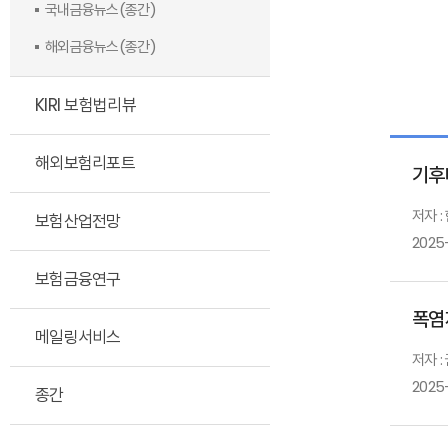
국내금융뉴스(종간)
해외금융뉴스(종간)
KIRI 보험법리뷰
해외보험리포트
기후
저자 :
보험산업전망
2025
보험금융연구
폭염
메일링서비스
저자 
2025
종간