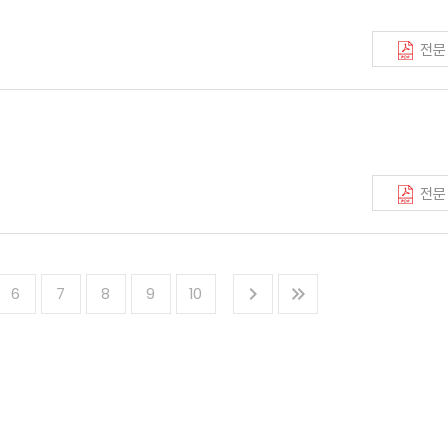
전문
전문
6
7
8
9
10