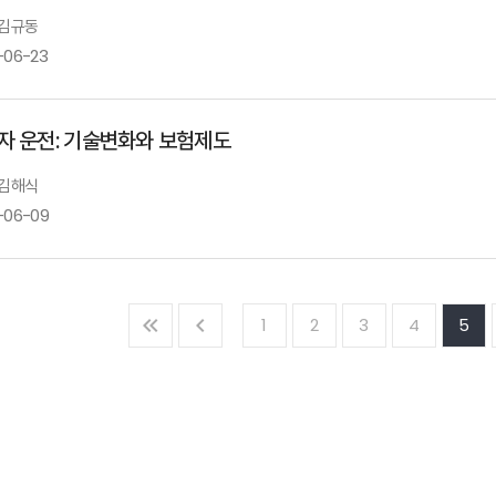
 김규동
-06-23
자 운전: 기술변화와 보험제도
 김해식
-06-09
1
2
3
4
5