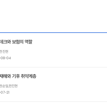
테크와 보험의 역할
 한진현
-08-04
재해와 기후 취약계층
: 권순일,한진현
-07-21