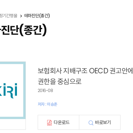
정기간행물
테마진단(종간)
진단(종간)
보험회사 지배구조 OECD 권고안에
권한을 중심으로
2016-08
저자 : 이승준
다운로드
바로보기