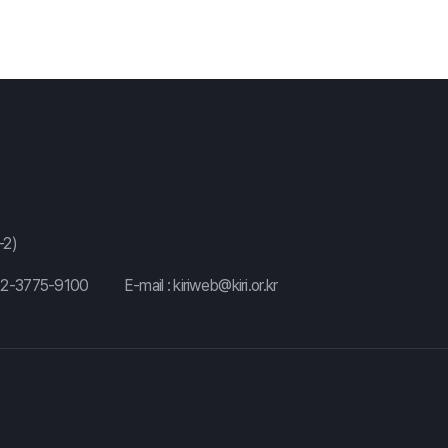
2)
02-3775-9100
E-mail :
kiriweb@kiri.or.kr