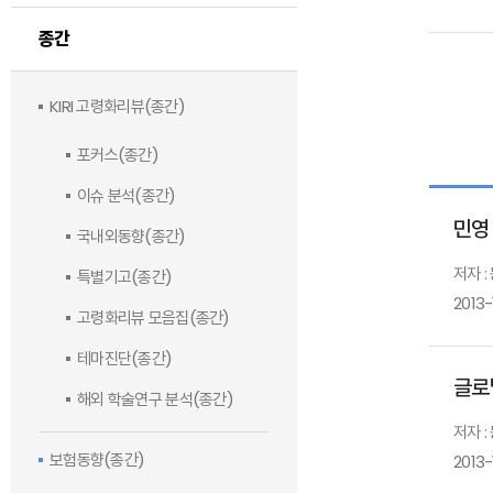
종간
KIRI 고령화리뷰(종간)
포커스(종간)
이슈 분석(종간)
민영
국내외동향(종간)
저자 
특별기고(종간)
2013-
고령화리뷰 모음집(종간)
테마진단(종간)
글로
해외 학술연구 분석(종간)
저자 
보험동향(종간)
2013-