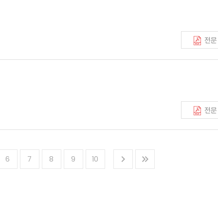
전문
전문
6
7
8
9
10