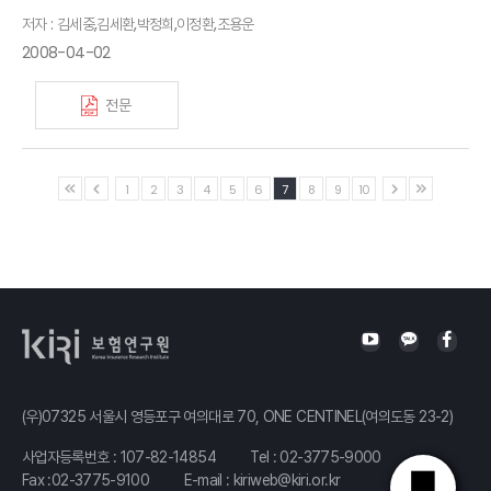
저자 : 김세중,김세환,박정희,이정환,조용운
2008-04-02
전문
1
2
3
4
5
6
7
8
9
10
(우)07325 서울시 영등포구 여의대로 70, ONE CENTINEL(여의도동 23-2)
사업자등록번호 : 107-82-14854
Tel :
02-3775-9000
Fax :02-3775-9100
E-mail :
kiriweb@kiri.or.kr