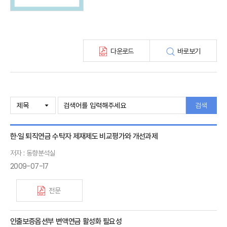
해외 보험동향(종간)
보험회사 재무분석(종간)
주간 해외보험동향(종간)
다운로드
바로보기
해외보험금융동향(종간)
검색
한·일 퇴직연금 수탁자 제재제도 비교평가와 개선과제
저자 : 동향분석실
2009-07-17
전문
인출보증옵션부 변액연금 활성화 필요성