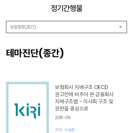
정기간행물
보험동향(종간)
해외보험리포트
보험산업전망
테마진단(종간)
보험금융연구
KIRI 리포트
KIRI 고령화리뷰
KIRI 보험법리뷰
최신보험정보
최신 해외보험연구동향
보험회사 지배구조 OECD
연차보고서
권고안에 비추어 본 금융회사
보험총서
지배구조법 - 이사회 구조 및
보험동향(종간)
권한을 중심으로
2016-08
경영환경(종간)
보험 동향(종간)
저자 : 이승준
테마진단(종간)