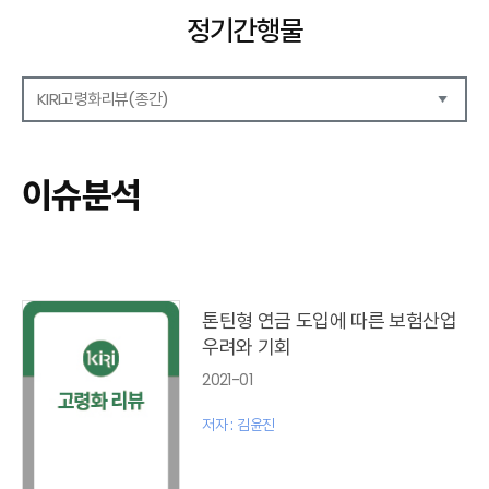
정기간행물
KIRI고령화리뷰(종간)
해외보험리포트
보험산업전망
이슈분석
보험금융연구
KIRI 리포트
KIRI 고령화리뷰
포커스(종간)
이슈 분석(종간)
톤틴형 연금 도입에 따른 보험산업
해외 학술연구 분석(종간)
우려와 기회
국내외동향(종간)
2021-01
특별기고(종간)
고령화리뷰 모음집(종간)
저자 : 김윤진
테마진단(종간)
KIRI 보험법리뷰