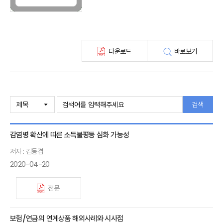
최신보험정보
최신 해외보험연구동향
연차보고서
보험총서
다운로드
바로보기
보험동향(종간)
해외 보험동향(종간)
보험회사 재무분석(종간)
주간 해외보험동향(종간)
해외보험금융동향(종간)
검색
감염병 확산에 따른 소득불평등 심화 가능성
저자 : 김동겸
2020-04-20
전문
보험/연금의 연계상품 해외사례와 시사점