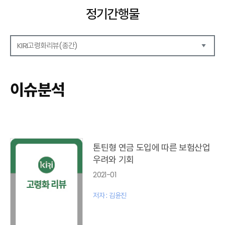
정기간행물
KIRI고령화리뷰(종간)
해외보험리포트
보험산업전망
이슈분석
보험금융연구
KIRI 리포트
KIRI 고령화리뷰
포커스(종간)
이슈 분석(종간)
톤틴형 연금 도입에 따른 보험산업
해외 학술연구 분석(종간)
우려와 기회
국내외동향(종간)
2021-01
특별기고(종간)
고령화리뷰 모음집(종간)
저자 : 김윤진
테마진단(종간)
KIRI 보험법리뷰