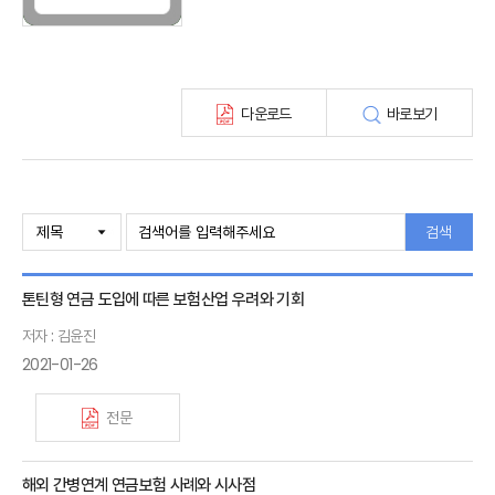
최신보험정보
최신 해외보험연구동향
연차보고서
보험총서
다운로드
바로보기
보험동향(종간)
해외 보험동향(종간)
보험회사 재무분석(종간)
주간 해외보험동향(종간)
해외보험금융동향(종간)
검색
톤틴형 연금 도입에 따른 보험산업 우려와 기회
저자 : 김윤진
2021-01-26
전문
해외 간병연계 연금보험 사례와 시사점