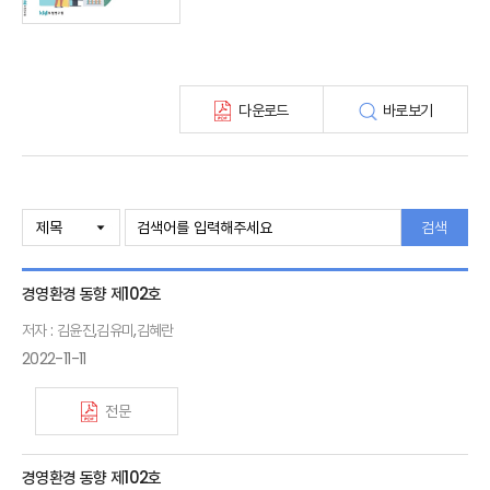
테마진단(종간)
해외 보험동향(종간)
보험회사 재무분석(종간)
주간 해외보험동향(종간)
다운로드
바로보기
해외보험금융동향(종간)
검색
경영환경 동향 제102호
저자 : 김윤진,김유미,김혜란
2022-11-11
전문
경영환경 동향 제102호