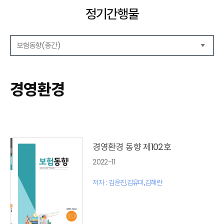
정기간행물
보험동향(종간)
해외보험리포트
보험산업전망
경영환경
보험금융연구
KIRI 리포트
KIRI 고령화리뷰
KIRI 보험법리뷰
최신보험정보
최신 해외보험연구동향
경영환경 동향 제102호
연차보고서
2022-11
보험총서
보험동향(종간)
저자 : 김윤진,김유미,김혜란
경영환경(종간)
보험 동향(종간)