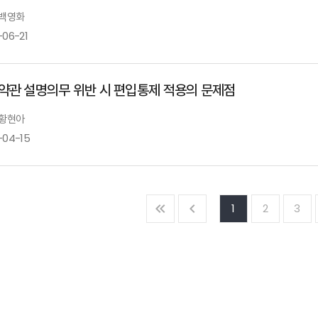
 백영화
-06-21
약관 설명의무 위반 시 편입통제 적용의 문제점
 황현아
-04-15
1
2
3