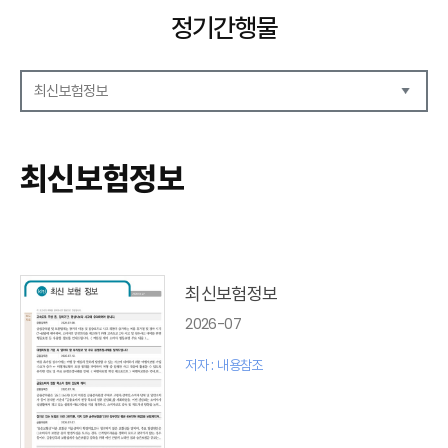
정기간행물
최신보험정보
해외보험리포트
보험산업전망
최신보험정보
보험금융연구
KIRI 리포트
KIRI 고령화리뷰
KIRI 보험법리뷰
최신보험정보
최신 해외보험연구동향
최신보험정보
연차보고서
2026-07
보험총서
보험동향(종간)
저자 : 내용참조
해외 보험동향(종간)
보험회사 재무분석(종간)
주간 해외보험동향(종간)