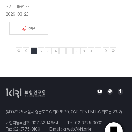
저자 : 내용참조
2026-03-23
전문
1
2
3
4
5
6
7
8
9
10
(우)07325 서울시 영등포구 여의대로 70, ONE CENTINEL(여의도동 23-2)
사업자등록번호 : 107-82-14854
Tel :
02-3775-9000
Fax :02-3775-9100
E-mail :
kiriweb@kiri.or.kr