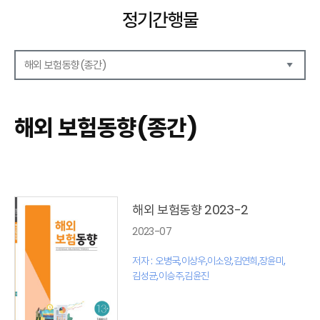
정기간행물
해외 보험동향(종간)
해외보험리포트
보험산업전망
해외 보험동향(종간)
보험금융연구
KIRI 리포트
KIRI 고령화리뷰
KIRI 보험법리뷰
최신보험정보
최신 해외보험연구동향
해외 보험동향 2023-2
연차보고서
2023-07
보험총서
보험동향(종간)
저자 : 오병국,이상우,이소양,김연희,장윤미,
해외 보험동향(종간)
김성균,이승주,김윤진
보험회사 재무분석(종간)
주간 해외보험동향(종간)