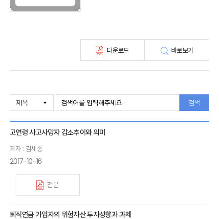
최신보험정보
최신 해외보험연구동향
연차보고서
보험총서
다운로드
바로보기
보험동향(종간)
해외 보험동향(종간)
보험회사 재무분석(종간)
주간 해외보험동향(종간)
해외보험금융동향(종간)
검색
고연령 사고사망자 감소추이와 의미
저자 : 김세중
2017-10-16
전문
퇴직연금 가입자의 위험자산 투자성향과 과제