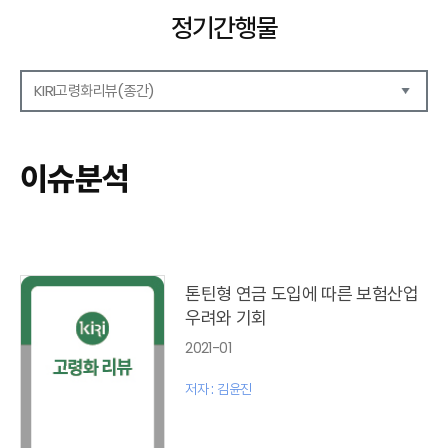
정기간행물
KIRI고령화리뷰(종간)
해외보험리포트
보험산업전망
이슈분석
보험금융연구
KIRI 리포트
KIRI 고령화리뷰
포커스(종간)
이슈 분석(종간)
톤틴형 연금 도입에 따른 보험산업
해외 학술연구 분석(종간)
우려와 기회
국내외동향(종간)
2021-01
특별기고(종간)
고령화리뷰 모음집(종간)
저자 : 김윤진
테마진단(종간)
KIRI 보험법리뷰