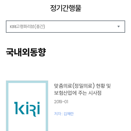
정기간행물
KIRI고령화리뷰(종간)
해외보험리포트
보험산업전망
국내외동향
보험금융연구
KIRI 리포트
KIRI 고령화리뷰
포커스(종간)
이슈 분석(종간)
맞춤의료(정밀의료) 현황 및
해외 학술연구 분석(종간)
보험산업에 주는 시사점
국내외동향(종간)
2019-01
특별기고(종간)
고령화리뷰 모음집(종간)
저자 : 김혜란
테마진단(종간)
KIRI 보험법리뷰