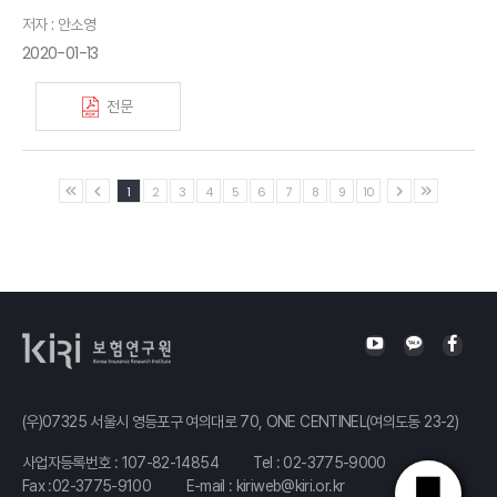
저자 : 안소영
2020-01-13
전문
1
2
3
4
5
6
7
8
9
10
(우)07325 서울시 영등포구 여의대로 70, ONE CENTINEL(여의도동 23-2)
사업자등록번호 : 107-82-14854
Tel :
02-3775-9000
Fax :02-3775-9100
E-mail :
kiriweb@kiri.or.kr