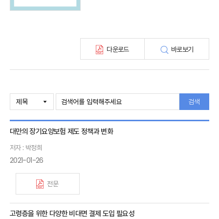
최신보험정보
최신 해외보험연구동향
연차보고서
보험총서
다운로드
바로보기
보험동향(종간)
해외 보험동향(종간)
보험회사 재무분석(종간)
주간 해외보험동향(종간)
해외보험금융동향(종간)
검색
대만의 장기요양보험 제도 정책과 변화
저자 : 박정희
2021-01-26
전문
고령층을 위한 다양한 비대면 결제 도입 필요성