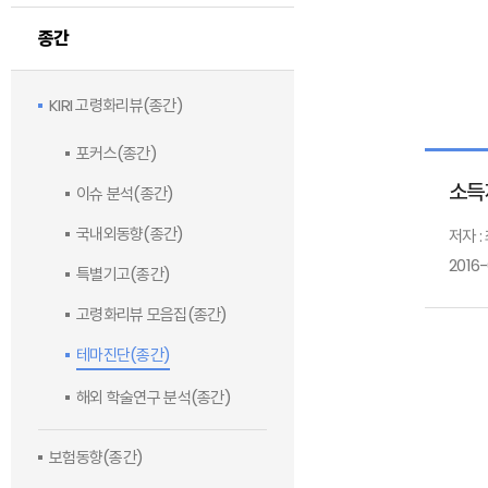
종간
KIRI 고령화리뷰(종간)
포커스(종간)
소득
이슈 분석(종간)
국내외동향(종간)
저자 :
2016
특별기고(종간)
고령화리뷰 모음집(종간)
테마진단(종간)
해외 학술연구 분석(종간)
보험동향(종간)