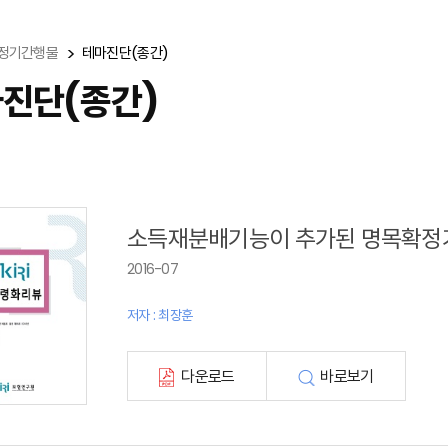
정기간행물
테마진단(종간)
진단(종간)
소득재분배기능이 추가된 명목확정
2016-07
저자 : 최장훈
다운로드
바로보기