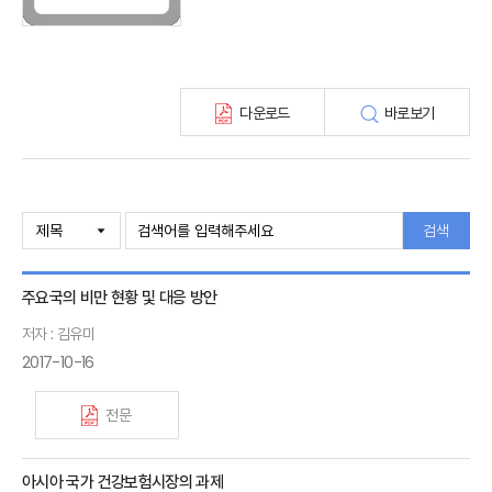
최신보험정보
최신 해외보험연구동향
연차보고서
보험총서
다운로드
바로보기
보험동향(종간)
해외 보험동향(종간)
보험회사 재무분석(종간)
주간 해외보험동향(종간)
해외보험금융동향(종간)
검색
주요국의 비만 현황 및 대응 방안
저자 : 김유미
2017-10-16
전문
아시아 국가 건강보험시장의 과제