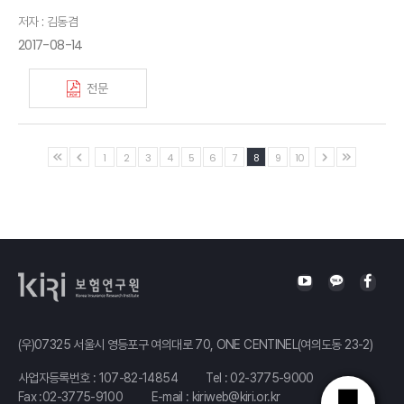
저자 : 김동겸
2017-08-14
전문
1
2
3
4
5
6
7
8
9
10
(우)07325 서울시 영등포구 여의대로 70, ONE CENTINEL(여의도동 23-2)
사업자등록번호 : 107-82-14854
Tel :
02-3775-9000
Fax :02-3775-9100
E-mail :
kiriweb@kiri.or.kr