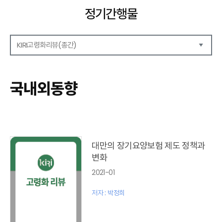
정기간행물
KIRI고령화리뷰(종간)
해외보험리포트
보험산업전망
국내외동향
보험금융연구
KIRI 리포트
KIRI 고령화리뷰
포커스(종간)
이슈 분석(종간)
대만의 장기요양보험 제도 정책과
해외 학술연구 분석(종간)
변화
국내외동향(종간)
2021-01
특별기고(종간)
고령화리뷰 모음집(종간)
저자 : 박정희
테마진단(종간)
KIRI 보험법리뷰