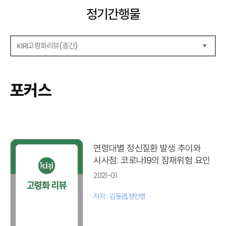
정기간행물
KIRI고령화리뷰(종간)
해외보험리포트
보험산업전망
포커스
보험금융연구
KIRI 리포트
KIRI 고령화리뷰
포커스(종간)
이슈 분석(종간)
연령대별 정신질환 발생 추이와
해외 학술연구 분석(종간)
시사점: 코로나19의 잠재위험 요인
국내외동향(종간)
2021-01
특별기고(종간)
고령화리뷰 모음집(종간)
저자 : 김동겸,정인영
테마진단(종간)
KIRI 보험법리뷰