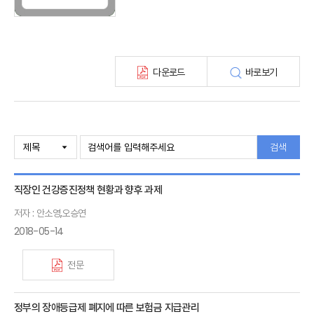
최신보험정보
최신 해외보험연구동향
연차보고서
보험총서
다운로드
바로보기
보험동향(종간)
해외 보험동향(종간)
보험회사 재무분석(종간)
주간 해외보험동향(종간)
해외보험금융동향(종간)
검색
직장인 건강증진정책 현황과 향후 과제
저자 : 안소영,오승연
2018-05-14
전문
정부의 장애등급제 폐지에 따른 보험금 지급관리