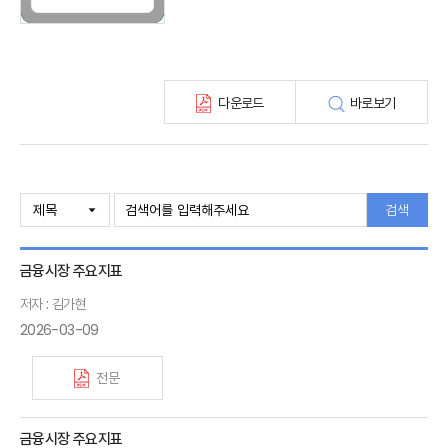
KIRI 고령화리뷰
KIRI 보험법리뷰
최신보험정보
최신 해외보험연구동향
다운로드
바로보기
연차보고서
보험총서
보험동향(종간)
해외 보험동향(종간)
보험회사 재무분석(종간)
검색
주간 해외보험동향(종간)
해외보험금융동향(종간)
금융시장 주요지표
저자 : 김가현
2026-03-09
전문
금융시장 주요지표