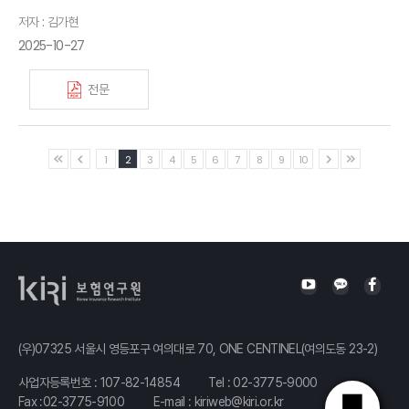
저자 : 김가현
2025-10-27
전문
1
2
3
4
5
6
7
8
9
10
(우)07325 서울시 영등포구 여의대로 70, ONE CENTINEL(여의도동 23-2)
사업자등록번호 : 107-82-14854
Tel :
02-3775-9000
Fax :02-3775-9100
E-mail :
kiriweb@kiri.or.kr