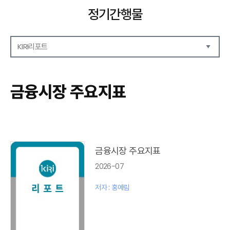
정기간행물
KIRI리포트
해외보험리포트
보험산업전망
금융시장 주요지표
보험금융연구
KIRI 리포트
포커스
이슈 분석
글로벌 이슈
금융시장 주요지표
금융시장 주요지표
2026-07
리포트 모음집(종간)
해외학술연구 분석(종간)
저자 : 홍예림
금융보험해설(종간)
국내금융뉴스(종간)
해외금융뉴스(종간)