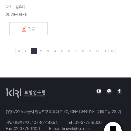
저자 : 김유미
2026-06-15
전문
1
2
3
4
5
6
7
8
9
10
(우)07325 서울시 영등포구 여의대로 70, ONE CENTINEL(여의도동 23-2)
사업자등록번호 : 107-82-14854
Tel :
02-3775-9000
Fax :02-3775-9100
E-mail :
kiriweb@kiri.or.kr