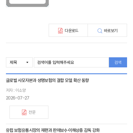
KIRI 고령화리뷰
KIRI 보험법리뷰
최신보험정보
최신 해외보험연구동향
다운로드
바로보기
연차보고서
보험총서
보험동향(종간)
해외 보험동향(종간)
보험회사 재무분석(종간)
검색
주간 해외보험동향(종간)
해외보험금융동향(종간)
글로벌 사모자본과 생명보험의 결합 모델 확산 동향
저자 : 이소양
2026-07-27
전문
유럽 보험유통시장의 재편과 판매보수·이해상충 감독 강화