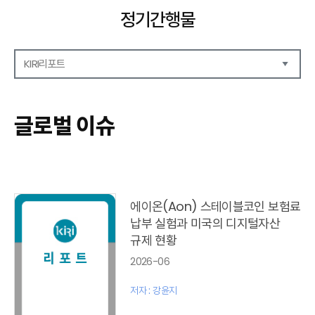
정기간행물
KIRI리포트
해외보험리포트
보험산업전망
글로벌 이슈
보험금융연구
KIRI 리포트
포커스
이슈 분석
글로벌 이슈
에이온(Aon) 스테이블코인 보험료
금융시장 주요지표
납부 실험과 미국의 디지털자산
리포트 모음집(종간)
규제 현황
해외학술연구 분석(종간)
2026-06
금융보험해설(종간)
국내금융뉴스(종간)
저자 : 강윤지
해외금융뉴스(종간)