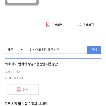
KIRI 고령화리뷰
KIRI 보험법리뷰
최신보험정보
최신 해외보험연구동향
다운로드
바로보기
연차보고서
보험총서
보험동향(종간)
해외 보험동향(종간)
보험회사 재무분석(종간)
검색
주간 해외보험동향(종간)
해외보험금융동향(종간)
회계 제도 변화와 생명보험산업 대응방안
저자 : 노건엽
2026-03-23
전문
드론 시장 및 보험 현황과 시사점