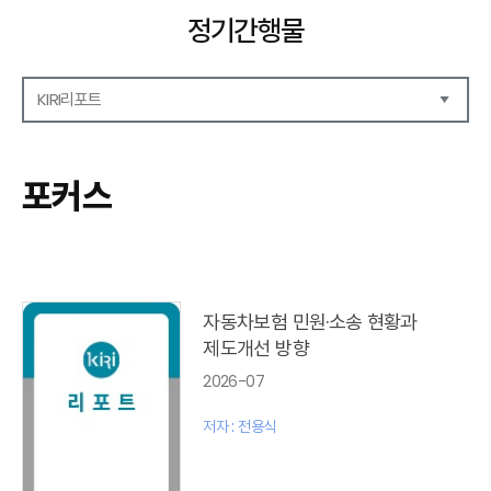
정기간행물
KIRI리포트
해외보험리포트
보험산업전망
포커스
보험금융연구
KIRI 리포트
포커스
이슈 분석
글로벌 이슈
자동차보험 민원·소송 현황과
금융시장 주요지표
제도개선 방향
리포트 모음집(종간)
2026-07
해외학술연구 분석(종간)
금융보험해설(종간)
저자 : 전용식
국내금융뉴스(종간)
해외금융뉴스(종간)