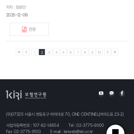
저자 : 정광민
2025-12-08
전문
1
2
3
4
5
6
7
8
9
10
(우)07325 서울시 영등포구 여의대로 70, ONE CENTINEL(여의도동 23-2)
사업자등록번호 : 107-82-14854
Tel :
02-3775-9000
Fax :02-3775-9100
E-mail :
kiriweb@kiri.or.kr