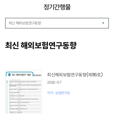
정기간행물
최신 해외보험연구동향
해외보험리포트
보험산업전망
최신 해외보험연구동향
보험금융연구
KIRI 리포트
KIRI 고령화리뷰
KIRI 보험법리뷰
최신보험정보
최신 해외보험연구동향
최신해외보험연구동향(제116호)
연차보고서
2026-07
보험총서
보험동향(종간)
저자 : 보험연구원
해외 보험동향(종간)
보험회사 재무분석(종간)
주간 해외보험동향(종간)