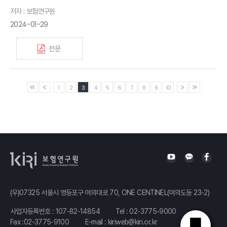
저자 : 보험연구원
2024-01-29
전문
1
2
3
4
5
6
7
8
9
10
(우)07325 서울시 영등포구 여의대로 70, ONE CENTINEL(여의도동 23-2)
사업자등록번호 : 107-82-14854
Tel :
02-3775-9000
Fax :02-3775-9100
E-mail :
kiriweb@kiri.or.kr