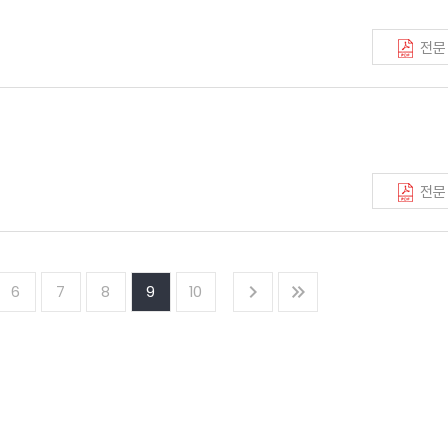
전문
전문
6
7
8
9
10