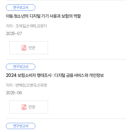
우리나라의 노인빈곤율은 40%로 OECD 국가 중 가장 높은
연구보고서
Ⅰ. 서론
수준이다. 이를 완화시키기 위해서는 우리 국민이 근로기에 충분한
아동·청소년의 디지털 기기 사용과 보험의 역할
1. 연구 배경
연금자산을 마련하는 것이 중요하다. 국민연금의 경우 이미 적게
2. 선행연구
저자 : 조재일,손재희,강윤지
내고 많이 받는 구조로 재정안정성에 관한 논의가 필요하므로
국민연금에 대한 추가적인 보장성 강화는 기대하기 어렵다. 따라서
2025-07
적립한 만큼 연금을 수령하는 사적연금을 활성화하여 부족한
Ⅱ. 사적연금 현황
노후소득을 마련해야 한다.
1. 퇴직연금
전문
2. 연금계좌
우리나라의 대표적인 사적연금은 사용자가 근로자를 위해
3. 소결
기여하는 퇴직연금과 가입자가 스스로 연금자산을 적립하는
스마트폰을 중심으로 한 디지털 기기 사용 시간이 일상생활의 상당
연구보고서
연금계좌를 들 수 있다. 퇴직연금은 400조 원 이상이 적립되어
Ⅰ. 서론
부분을 차지하고 있는 현실에서, 이로 인해 발생하는 다양한 건강
2024 보험소비자 행태조사 : 디지털 금융서비스와 개인정보
Ⅲ. 해외사례
있고, 적립금이 1,000조 원 이상으로 성장할 것으로 보이지만
1. 연구 배경
및 사회적 문제는 개인만의 문제가 아닌 공중 보건적 이슈로
1. 호주
적립금의 운용 수익률은 2%대로 낮은 수준이다. 가입자가
2. 선행연구
저자 : 변혜원,오병국,손유영
부상하고 있다. 이에 본 보고서는 디지털 기기의 과도한 사용이
2. 미국
퇴직연금을 유지하고 노후자산으로 사용할 유인을 제공하기
3. 연구 목적, 차별성 및 구성
한국 아동·청소년의 신체 건강, 정신적 안정성, 사회성 및 학교생활
2025-06
3. 소결
위해서는 수익률 제고가 필수적이다. 그리고 개인이 스스로 연금을
전반에 미치는 영향을 실증적으로 분석하고, 이를 바탕으로 보장
적립하는 연금계좌에 대한 세제혜택의 경우 저축 여력이 적거나
체계 및 예방 정책에 대한 개선 방향을 제시하였다. 특히 본 연구는
Ⅱ. 아동·청소년의 스마트폰 및 디지털 장비 이용이 미치는 영향
전문
산출세액이 0원인 과세미달자에게는 연금납입 유인 제공이
Ⅳ. 정책제언
전국 단위의 대표성 있는 패널 데이터를 활용하여 디지털 기기
1. 아동·청소년의 스마트폰 이용과 영향 정량 분석
어렵다는 한계가 있다.
1. 세제 측면
사용과 건강·학교생활 관련 지표 간의 관계를 살펴보았다. 분석
2. 정량 분석 요약
2. 자산운용 측면
결과, 디지털 기기 사용이 증가할수록 두통, 피로, 식욕 저하 등
본 연구는 보험회사의 금융서비스 혁신과 새로운 영역으로의
연구보고서
호주나 미국의 퇴직연금은 우리나라와 달리 높은 수익률을
Ⅰ. 서론
신체적 불편감과 함께, 정서적 불안정성, 사회성 저하, 교우 및 사제