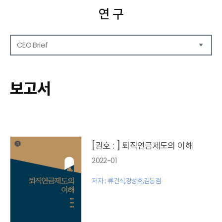
연 구
CEO Brief
연구보고서
CEO Report
보고서
CEO Brief
영상자료
발간 보고서 리스트
[권호 : ] 퇴직연금제도의 이해
2022-01
저자 : 류건식,강성호,김동겸