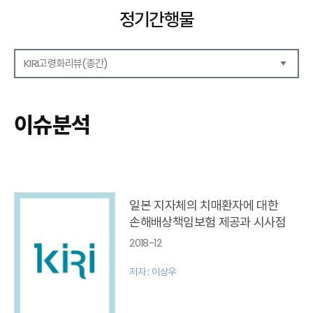
정기간행물
KIRI고령화리뷰(종간)
해외보험리포트
보험산업전망
이슈분석
보험금융연구
KIRI 리포트
KIRI 고령화리뷰
포커스(종간)
이슈 분석(종간)
일본 지자체의 치매환자에 대한
해외 학술연구 분석(종간)
손해배상책임보험 제공과 시사점
국내외동향(종간)
2018-12
특별기고(종간)
고령화리뷰 모음집(종간)
저자 : 이상우
테마진단(종간)
KIRI 보험법리뷰