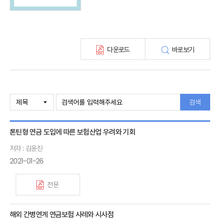
최신보험정보
최신 해외보험연구동향
연차보고서
보험총서
다운로드
바로보기
보험동향(종간)
해외 보험동향(종간)
보험회사 재무분석(종간)
주간 해외보험동향(종간)
해외보험금융동향(종간)
검색
톤틴형 연금 도입에 따른 보험산업 우려와 기회
저자 : 김윤진
2021-01-26
전문
해외 간병연계 연금보험 사례와 시사점