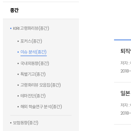
종간
KIRI 고령화리뷰(종간)
포커스(종간)
퇴직
이슈 분석(종간)
저자 
국내외동향(종간)
2018
특별기고(종간)
고령화리뷰 모음집(종간)
일본
테마진단(종간)
저자 :
해외 학술연구 분석(종간)
2018
보험동향(종간)