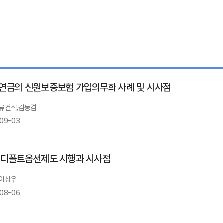
연금의 신원보증보험 가입의무화 사례 및 시사점
: 류건식,김동겸
-09-03
 디폴트옵션제도 시행과 시사점
 이상우
-08-06