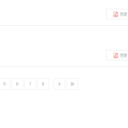
전문
전문
5
6
7
8