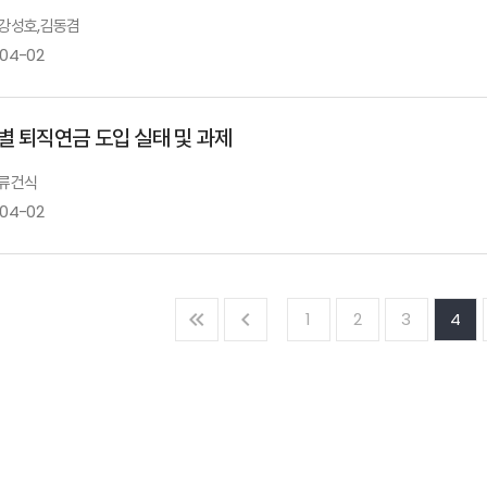
: 강성호,김동겸
-04-02
별 퇴직연금 도입 실태 및 과제
 류건식
-04-02
1
2
3
4