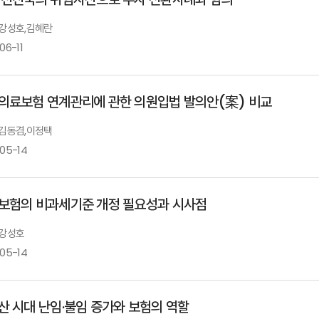
: 강성호,김혜란
06-11
의료보험 연계관리에 관한 의원입법 발의안(案) 비교
: 김동겸,이정택
-05-14
보험의 비과세기준 개정 필요성과 시사점
 강성호
-05-14
산 시대 난임·불임 증가와 보험의 역할