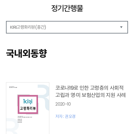
정기간행물
KIRI고령화리뷰(종간)
해외보험리포트
보험산업전망
국내외동향
보험금융연구
KIRI 리포트
KIRI 고령화리뷰
포커스(종간)
이슈 분석(종간)
코로나19로 인한 고령층의 사회적
해외 학술연구 분석(종간)
고립과 영·미 보험산업의 지원 사례
국내외동향(종간)
2020-10
특별기고(종간)
고령화리뷰 모음집(종간)
저자 : 권오경
테마진단(종간)
KIRI 보험법리뷰