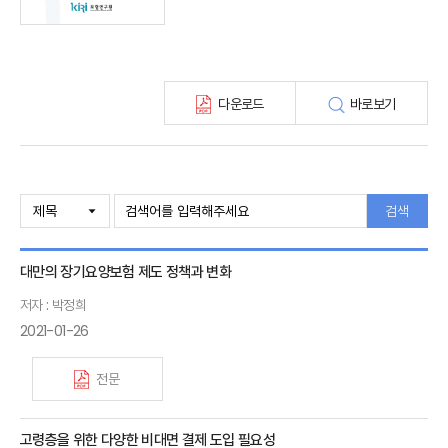
최신보험정보
최신 해외보험연구동향
연차보고서
보험총서
다운로드
바로보기
보험동향(종간)
해외 보험동향(종간)
보험회사 재무분석(종간)
주간 해외보험동향(종간)
해외보험금융동향(종간)
검색
대만의 장기요양보험 제도 정책과 변화
저자 : 박정희
2021-01-26
전문
고령층을 위한 다양한 비대면 결제 도입 필요성