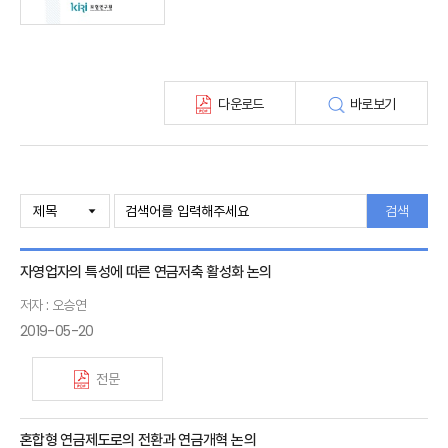
최신보험정보
최신 해외보험연구동향
연차보고서
보험총서
다운로드
바로보기
보험동향(종간)
해외 보험동향(종간)
보험회사 재무분석(종간)
주간 해외보험동향(종간)
해외보험금융동향(종간)
검색
자영업자의 특성에 따른 연금저축 활성화 논의
저자 : 오승연
2019-05-20
전문
혼합형 연금제도로의 전환과 연금개혁 논의