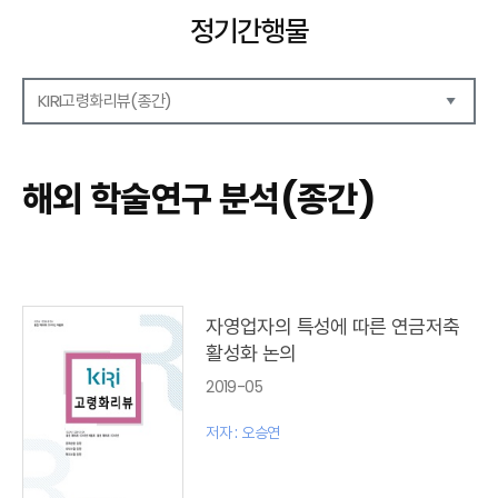
정기간행물
KIRI고령화리뷰(종간)
해외보험리포트
보험산업전망
해외 학술연구 분석(종간)
보험금융연구
KIRI 리포트
KIRI 고령화리뷰
포커스(종간)
이슈 분석(종간)
자영업자의 특성에 따른 연금저축
해외 학술연구 분석(종간)
활성화 논의
국내외동향(종간)
2019-05
특별기고(종간)
고령화리뷰 모음집(종간)
저자 : 오승연
테마진단(종간)
KIRI 보험법리뷰