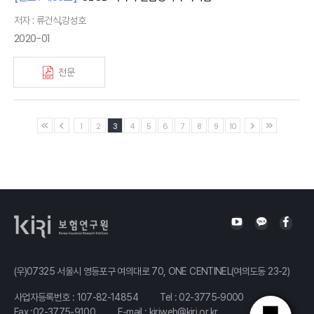
저자 : 류건식,강성호
2020-01
전문
1
2
3
4
5
6
7
8
9
10
(우)07325 서울시 영등포구 여의대로 70, ONE CENTINEL(여의도동 23-2)
사업자등록번호 : 107-82-14854
Tel :
02-3775-9000
Fax :02-3775-9100
E-mail :
kiriweb@kiri.or.kr