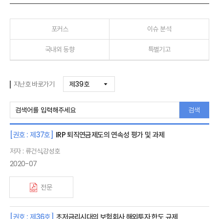
포커스
이슈 분석
국내외 동향
특별기고
지난호 바로가기
검색
[권호 : 제37호]
IRP 퇴직연금제도의 연속성 평가 및 과제
저자 : 류건식,강성호
2020-07
전문
[권호 : 제36호]
초저금리시대의 보험회사 해외투자 한도 규제