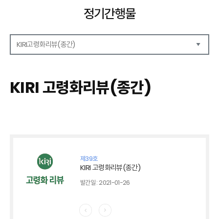
정기간행물
KIRI고령화리뷰(종간)
해외보험리포트
보험산업전망
KIRI 고령화리뷰(종간)
보험금융연구
KIRI 리포트
KIRI 고령화리뷰
포커스(종간)
이슈 분석(종간)
해외 학술연구 분석(종간)
제39호
국내외동향(종간)
KIRI 고령화리뷰(종간)
특별기고(종간)
발간일 : 2021-01-26
고령화리뷰 모음집(종간)
테마진단(종간)
KIRI 보험법리뷰