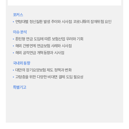
최신보험정보
최신 해외보험연구동향
포커스
연차보고서
연령대별 정신질환 발생 추이와 시사점: 코로나19의 잠재위험 요인
보험총서
보험동향(종간)
이슈 분석
해외 보험동향(종간)
톤틴형 연금 도입에 따른 보험산업 우려와 기회
보험회사 재무분석(종간)
해외 간병연계 연금보험 사례와 시사점
주간 해외보험동향(종간)
해외 공적연금 개혁동향과 시사점
해외보험금융동향(종간)
국내외 동향
대만의 장기요양보험 제도 정책과 변화
고령층을 위한 다양한 비대면 결제 도입 필요성
특별기고