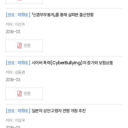
[권호 : 제19호]
「신혼부부통계」를 통해 살펴본 출산현황
저자 : 이선주
2018-03
전문
[권호 : 제19호]
사이버 폭력(CyberBullying)의 증가와 보험상품
저자 : 김동겸
2018-03
전문
[권호 : 제19호]
일본의 성인·고령자 연령 개정 추진
저자 : 이상우
2018-03