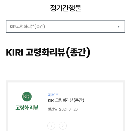
정기간행물
KIRI고령화리뷰(종간)
해외보험리포트
보험산업전망
KIRI 고령화리뷰(종간)
보험금융연구
KIRI 리포트
KIRI 고령화리뷰
포커스(종간)
이슈 분석(종간)
해외 학술연구 분석(종간)
제39호
국내외동향(종간)
KIRI 고령화리뷰(종간)
특별기고(종간)
발간일 : 2021-01-26
고령화리뷰 모음집(종간)
테마진단(종간)
KIRI 보험법리뷰