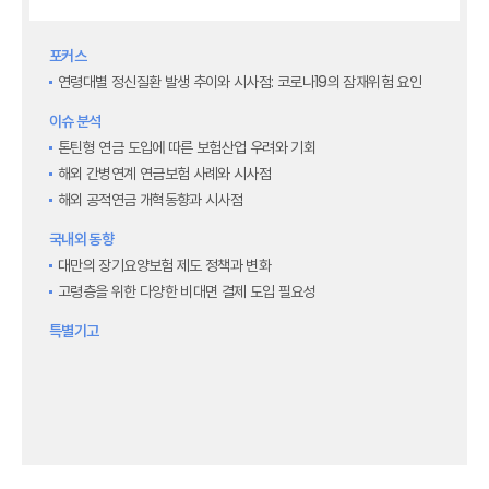
최신보험정보
최신 해외보험연구동향
포커스
연차보고서
연령대별 정신질환 발생 추이와 시사점: 코로나19의 잠재위험 요인
보험총서
보험동향(종간)
이슈 분석
해외 보험동향(종간)
톤틴형 연금 도입에 따른 보험산업 우려와 기회
보험회사 재무분석(종간)
해외 간병연계 연금보험 사례와 시사점
주간 해외보험동향(종간)
해외 공적연금 개혁동향과 시사점
해외보험금융동향(종간)
국내외 동향
대만의 장기요양보험 제도 정책과 변화
고령층을 위한 다양한 비대면 결제 도입 필요성
특별기고