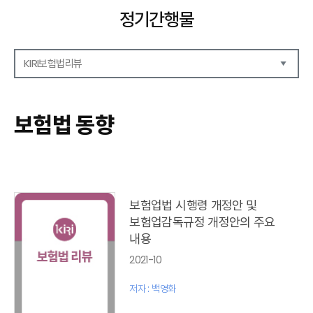
정기간행물
KIRI보험법리뷰
해외보험리포트
보험산업전망
보험법 동향
보험금융연구
KIRI 리포트
KIRI 고령화리뷰
KIRI 보험법리뷰
포커스
보험업법 시행령 개정안 및
이슈 분석
보험업감독규정 개정안의 주요
특별기고
내용
보험법 동향
2021-10
최신보험정보
최신 해외보험연구동향
저자 : 백영화
연차보고서