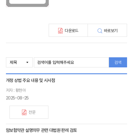
보험총서
보험동향(종간)
해외 보험동향(종간)
보험회사 재무분석(종간)
다운로드
바로보기
주간 해외보험동향(종간)
해외보험금융동향(종간)
검색
개정 상법 주요 내용 및 시사점
저자 : 황현아
2025-08-25
전문
암보험약관 설명의무 관련 대법원 판례 검토