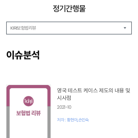
정기간행물
KIRI보험법리뷰
해외보험리포트
보험산업전망
이슈분석
보험금융연구
KIRI 리포트
KIRI 고령화리뷰
KIRI 보험법리뷰
포커스
영국 테스트 케이스 제도의 내용 및
이슈 분석
시사점
특별기고
2021-10
보험법 동향
최신보험정보
저자 : 황현아,손민숙
최신 해외보험연구동향
연차보고서