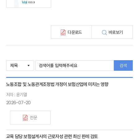
보험총서
보험동향(종간)
해외 보험동향(종간)
보험회사 재무분석(종간)
다운로드
바로보기
주간 해외보험동향(종간)
해외보험금융동향(종간)
검색
노동조합 및 노동관계조정법 개정이 보험산업에 미치는 영향
저자 : 윤기열
2026-07-20
전문
교육 담당 보험설계사의 근로자성 관련 최신 판례 검토