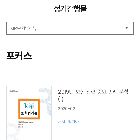
정기간행물
KIRI보험법리뷰
해외보험리포트
보험산업전망
포커스
보험금융연구
KIRI 리포트
KIRI 고령화리뷰
KIRI 보험법리뷰
포커스
2019년 보험 관련 중요 판례 분석
이슈 분석
(Ⅰ)
특별기고
2020-02
보험법 동향
최신보험정보
저자 : 황현아
최신 해외보험연구동향
연차보고서