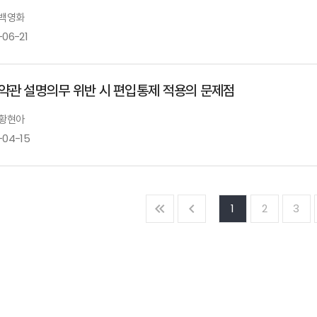
 백영화
-06-21
약관 설명의무 위반 시 편입통제 적용의 문제점
 황현아
-04-15
1
2
3