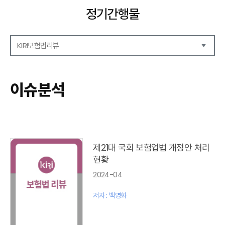
정기간행물
KIRI보험법리뷰
해외보험리포트
보험산업전망
이슈분석
보험금융연구
KIRI 리포트
KIRI 고령화리뷰
KIRI 보험법리뷰
포커스
제21대 국회 보험업법 개정안 처리
이슈 분석
현황
특별기고
2024-04
보험법 동향
최신보험정보
저자 : 백영화
최신 해외보험연구동향
연차보고서