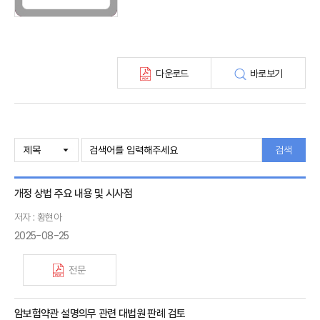
보험총서
보험동향(종간)
해외 보험동향(종간)
보험회사 재무분석(종간)
다운로드
바로보기
주간 해외보험동향(종간)
해외보험금융동향(종간)
검색
개정 상법 주요 내용 및 시사점
저자 : 황현아
2025-08-25
전문
암보험약관 설명의무 관련 대법원 판례 검토