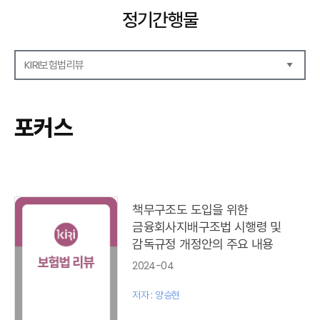
정기간행물
KIRI보험법리뷰
해외보험리포트
보험산업전망
포커스
보험금융연구
KIRI 리포트
KIRI 고령화리뷰
KIRI 보험법리뷰
포커스
책무구조도 도입을 위한
이슈 분석
금융회사지배구조법 시행령 및
특별기고
감독규정 개정안의 주요 내용
보험법 동향
2024-04
최신보험정보
최신 해외보험연구동향
저자 : 양승현
연차보고서