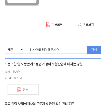
보험총서
보험동향(종간)
해외 보험동향(종간)
보험회사 재무분석(종간)
다운로드
바로보기
주간 해외보험동향(종간)
해외보험금융동향(종간)
검색
노동조합 및 노동관계조정법 개정이 보험산업에 미치는 영향
저자 : 윤기열
2026-07-20
전문
교육 담당 보험설계사의 근로자성 관련 최신 판례 검토