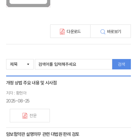
보험총서
보험동향(종간)
해외 보험동향(종간)
보험회사 재무분석(종간)
다운로드
바로보기
주간 해외보험동향(종간)
해외보험금융동향(종간)
검색
개정 상법 주요 내용 및 시사점
저자 : 황현아
2025-08-25
전문
암보험약관 설명의무 관련 대법원 판례 검토