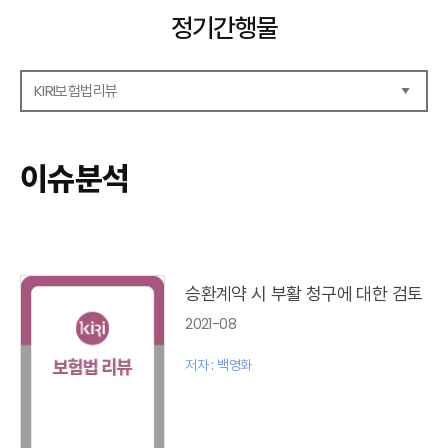
정기간행물
KIRI보험법리뷰
해외보험리포트
보험산업전망
이슈분석
보험금융연구
KIRI 리포트
KIRI 고령화리뷰
KIRI 보험법리뷰
포커스
승환계약 시 부활 청구에 대한 검토
이슈 분석
2021-08
특별기고
보험법 동향
저자 : 백영화
최신보험정보
최신 해외보험연구동향
연차보고서